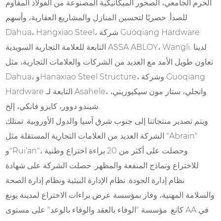
الحرم الجامعي، الصخور الميكانيكية المصنوعة من الفولاذ المقاوم
للصدأ. حصريًا لتحسين المنازل والمشاريع العقارية، وأسهم
Dahua، Hangxiao Steel، شركة Guoqiang Hardware
التابعة للعلامة التجارية السويدية ASSA ABLOY، Wangli. لدينا
تعاون طويل الأمد مع العديد من الشركات والعلامات التجارية، مثل
Dahua، وHanaxiao Steel Structure، وشركة Guoqiang
Hardware التابعة لـ Asahele، وانجلي، ستار مون سيكيوريتي،
شيندو دوور، كايزو فانكي، إلخ.
ويتم تصدير منتجاتنا إلى جنوب شرق آسيا والدول الأوروبية. تمتلك
الشركة العديد من العلامات التجارية المستقلة مثل "Abrain"
و"Rui'an"، وحصلت على أكثر من 20 براءة اختراع وطنية
للاختراع ونماذج المنفعة والمظهر. حصلت الشركة على شهادة
نظام إدارة الجودة. نظام الإدارة البيئية ونظام إدارة الصحة
والسلامة المهنية، وفاز بمؤسسة عرض براءات الاختراع لمدينة يونغ
كانغ. مؤسسة "الوفاء بالعقد والوفاء بالوعد" على مستوى AA في