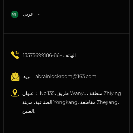
عربى
الهاتف:+86-13575699186
abrainlockroom@163.com
بريد：
عنوان： No.135، طريق Wanyu، منطقة Zhiying
الصناعية، مدينة Yongkang، مقاطعة Zhejiang،
الصين.