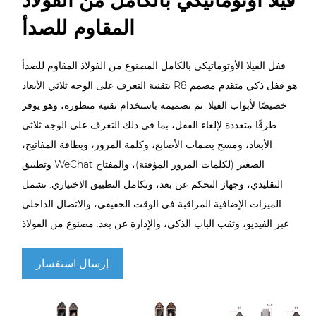
فيلا أوتوماتيكي بالكامل من الفولاذ
المقاوم للصدأ
قفل الفيلا الأوتوماتيكي بالكامل المصنوع من الفولاذ المقاوم للصدأ
بتقنية التعرف على الوجه ثلاثي الأبعاد R8 هو قفل ذكي متقدم مصمم
خصيصًا لأبواب الفيلا. تم تصميمه باستخدام تقنية متطورة، وهو يوفر
طرقًا متعددة لإلغاء القفل، بما في ذلك التعرف على الوجه ثلاثي
الأبعاد، ومسح بصمات الأصابع، وكلمة المرور، وبطاقة المفاتيح،
وتطبيق WeChat الصغير (لكلمات المرور المؤقتة)، والمفتاح
التقليدي، وجهاز التحكم عن بعد، وتكامل التطبيق الاختياري. تشمل
الميزات الإضافية المراقبة في الوقت الحقيقي، والاتصال الداخلي
عبر الفيديو، وثقب الباب الذكي، والإدارة عن بعد. مصنوع من الفولاذ
المقاوم للصدأ 304 المتين، وهو متوافق مع سماكة الأبواب التي
إرسال استفسار
تتراوح من 50 مم إلى 120 مم ويعمل بكفاءة في درجات حرارة
تتراوح من -25 درجة مئوية إلى 60 درجة مئوية. متوفر بثلاثة
تشطيبات أنيقة - البرونز الأحمر، والبرونز الأسود، والبرونز العتيق -