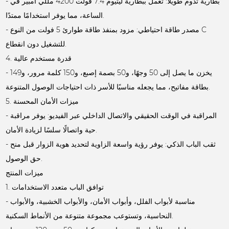
- بطارية تدوم طويلاً: تعمل ببطارية ليثيوم 7.4 فولت 4200 مللي أمبير في
الساعة، مما يوفر استخدامًا ممتدًا.
- مصدر طاقة احتياطي: مزود بمنفذ طاقة طوارئ 5 فولت من النوع C
للتشغيل دون انقطاع.
4. قدرة مستخدم عالية
- يخزن ما يصل إلى 50 وجهًا، و50 بصمة إصبع، و150 كلمة مرور، و149
بطاقة مفاتيح، مما يجعله مناسبًا للأسر ذات احتياجات الوصول المتنوعة.
5. ميزات الأمان المحسنة
- المراقبة في الوقت الحقيقي والاتصال الداخلي عبر الفيديو: يوفر مراقبة
حية واتصالًا سلسًا لزيادة الأمان.
- ثقب الباب الذكي: يوفر رؤية واسعة الزاوية لتحديد هوية الزوار قبل منح
حق الوصول.
ميزات المنتج
1. توافق الباب متعدد الاستخدامات
- مناسبة لأبواب الفلل، وأبواب الأمان، والأبواب الخشبية، والأبواب
النحاسية، وتستوعب مجموعة متنوعة من الأنماط السكنية.