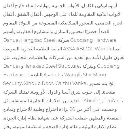
أوتوماتيكي بالكامل، الأبواب الجانبية وبوابات الفناء خارج أقفال
الأبواب الذكية المقاومة للماء على الوجهين، أقفال الشقق، أقفال
الحرم الجامعي، الصخور الميكانيكية المصنوعة من الفولاذ المقاوم
للصدأ. حصريًا لتحسين المنازل والمشاريع العقارية، وأسهم
Dahua، Hangxiao Steel، شركة Guoqiang Hardware
التابعة للعلامة التجارية السويدية ASSA ABLOY، Wangli. لدينا
تعاون طويل الأمد مع العديد من الشركات والعلامات التجارية، مثل
Dahua، وHanaxiao Steel Structure، وشركة Guoqiang
Hardware التابعة لـ Asahele، Wangli، Star Moon
Security، Xinduo Door، Caizhu Vanke، إلخ. يتم تصدير
منتجاتنا إلى جنوب شرق آسيا والدول الأوروبية. تمتلك الشركة
العديد من العلامات التجارية المستقلة مثل "Abrain" و"Rui'an"،
وحصلت على أكثر من 20 براءة اختراع وطنية للاختراع ونماذج
المنفعة والمظهر. حصلت الشركة على شهادة نظام إدارة الجودة.
نظام الإدارة البيئية ونظام إدارة الصحة والسلامة المهنية، وفاز