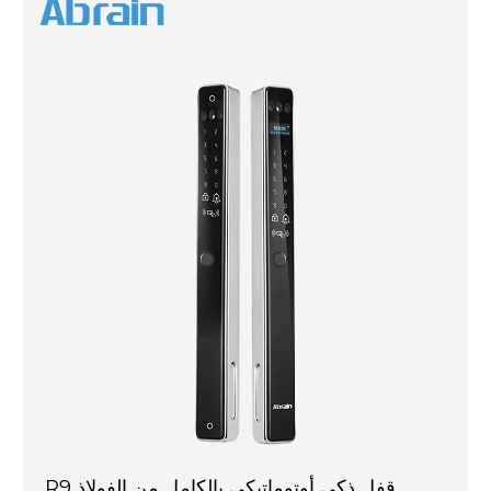
R9 قفل ذكي أوتوماتيكي بالكامل من الفولاذ