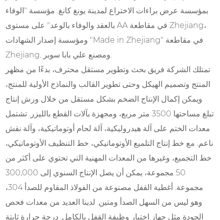
بمؤسسة عرض براءات الاختراع لمدينة يونغ كانغ. مؤسسة "الوفاء
بالعقد والوفاء بالوعد" على مستوى AA في مقاطعة Zhejiang،
ومؤسسة إصدار الشهادات "Made in Zhejiang" في مقاطعة
Zhejiang. ومصنع علي بابا سوبر.
تمتلك الشركة فريق بحث وتطوير مستقل محترف، بدءًا من مظهر
المنتج وتصميم الهيكل وحتى تطوير القالب والنماذج الأولية للمنتج،
ويمكن إكمال الإنتاج الضخم بشكل مستقل من خلال ورش إنتاج
تبلغ مساحتها 3500 متر مربع، ومجهزة بآلات القطع بالليزر. تشتمل
معدات الختم على آلة هيدروليكية، آلة لحام أوتوماتيكية، وآلة نقش
ناعم. مع خط إنتاج التلميع الأوتوماتيكي، خط التنظيف الأوتوماتيكي،
خط التجميع، وغيرها من المعدات المهنية التي تحتوي على أكثر من
50 مجموعة، يمكن أن يصل الإنتاج السنوي إلى 300,000
مجموعة. أغطية القفل مصنوعة من الفولاذ المقاوم للصدأ 304،
وهو ليس من السهل الصدأ ومتين. لدينا العديد من معدات فحص
الجودة مثل جهاز اختبار وظيفة القفل بالكامل. درجة حرارة ثابتة