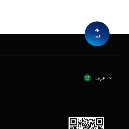
قمة
عربى