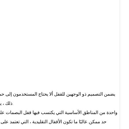
يضمن التصميم ذو الوجهين للقفل ألا يحتاج المستخدمون إلى حمل ا
ذلك ، يضمن إدراج مسح البصمات على كلا الجانبين أن فقط من لديهم بيانات بيومترية مسجلة يمكنهم فتح الباب ، ومنع الوصول غير المصرح به.
واحدة من المناطق الأساسية التي يكتسب فيها قفل البصمات على
حد ممكن. غالبًا ما تكون الأقفال التقليدية ، التي تعتمد عل