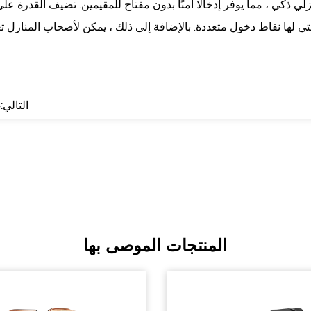
ذكي ، مما يوفر إدخالًا آمنًا بدون مفتاح للمقيمين. تضيف القدرة على
لتي لها نقاط دخول متعددة. بالإضافة إلى ذلك ، يمكن لأصحاب المنازل
التالي:304 أقفال ذكية من الفولاذ المقاوم للصدأ: أسباب وفوائد رئيسية
المنتجات الموصى بها