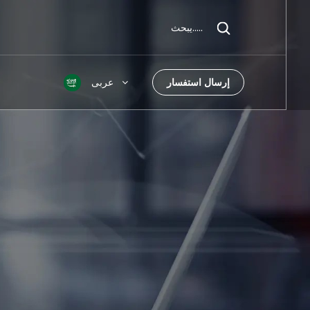
يبحث.....
إرسال استفسار
عربى