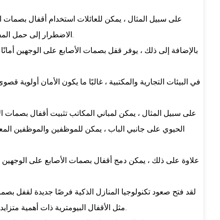
على سبيل المثال ، يمكن للعائلات استخدام أقفال بصمات ال
الاضطرار إلى حمل المفاتيح أو تذكر الرموز بمثابة سحب كبير للعديد من مالكي المنازل ، خاصةً عند العودة إلى المنزل بأيدي ممتلئة أو بعد يوم طويل في العمل.
بالإضافة إلى ذلك ، يوفر قفل بصمات الأصابع على الوجهين أما
في البيئات التجارية والمكتبية ، غالبًا ما يكون الأمان أولوية
على سبيل المثال ، يمكن لمباني المكاتب تثبيت أقفال بصمات الأ
الحيوي على جانبي الباب ، يمكن للموظفين والموظفين المع
علاوة على ذلك ، يمكن دمج أقفال بصمات الأصابع على الوجهين م
لقد فتح صعود تكنولوجيا المنازل الذكية فرصًا جديدة لقفل بصما
مثل الأقفال البيومترية ذات أهمية متزايدة. توفر هذه الأنظمة راحة أكبر ، والأمن المعزز ، والتكامل السلس مع الأجهزة الذكية الأخرى ، مثل الإنذارات والكاميرات وأنظمة الإضاءة.