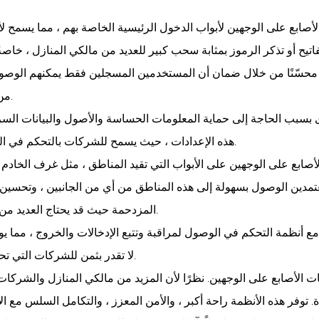
أصابع على الوجهين لأبواب الدخول الرئيسية الخاصة بهم ، مما يسمح لأ
نًا محسّنًا من خلال ضمان أن المستخدمين المسجلين فقط يمكنهم الوصو
من خلال إيجاد مفاتيح أو تكرار ، وتوفير راحة البال لأصحاب المنازل.
 قصوى بسبب الحاجة إلى حماية المعلومات الحساسة والأصول والبيانات ا
هذه الإعدادات ، حيث يسمح للشركات بالتحكم في الوصول إلى المناطق الآمنة مع توفير سهولة الاستخدام للموظفين.
صابع على الوجهين على الأبواب التي تقيد المناطق ، مثل غرف الخادم أ
تمدين الوصول بسهولة إلى هذه المناطق من أي من الجانبين ، وتحسين
المزدحمة حيث قد يحتاج العديد من الأشخاص إلى الدخول والخروج من نفس المساحة بشكل متكرر.
ع أنظمة التحكم في الوصول لمراقبة وتتبع الإدخالات والخروج ، مما ي
لا تقدر بثمن للشركات التي تحتاج إلى الحفاظ على بروتوكولات أمان صارمة ومسارات التدقيق.
ت الأصابع على الوجهين. نظرًا لأن المزيد من مالكي المنازل والشركات 